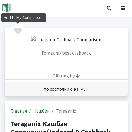
Add to My Comparison
Teraganix best cashback
Offering by
по состоянию на PST
Главная
Кэшбэк
Teraganix
Teraganix Кэшбэк
Сравнение(Indexed 0 Cashback