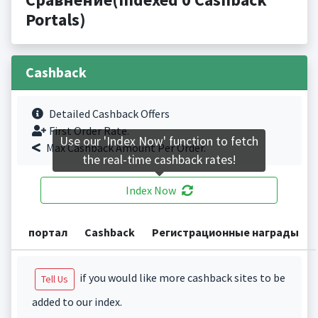
Portals)
Cashback
Detailed Cashback Offers
First Order Rate.
Use our 'Index Now' function to fetch
Max Cashback Amount Per Order.
the real-time cashback rates!
Index Now
портал
Cashback
Регистрационные награды
if you would like more cashback sites to be
Tell Us
added to our index.