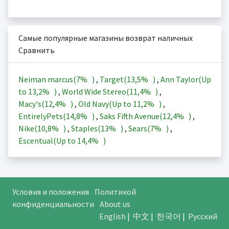
Самые популярные магазины возврат наличных
Сравнить
Neiman marcus(
7%
)
,
Target(
13,5%
)
,
Ann Taylor(Up
to
13,2%
)
,
World Wide Stereo(
11,4%
)
,
Macy's(
12,4%
)
,
Old Navy(Up to
11,2%
)
,
EntirelyPets(
14,8%
)
,
Saks Fifth Avenue(
12,4%
)
,
Nike(
10,8%
)
,
Staples(
13%
)
,
Sears(
7%
)
,
Escentual(Up to
14,4%
)
Условия и положения
Политикой
конфиденциальности
About us
English
|
中文
|
한국어
|
Русский