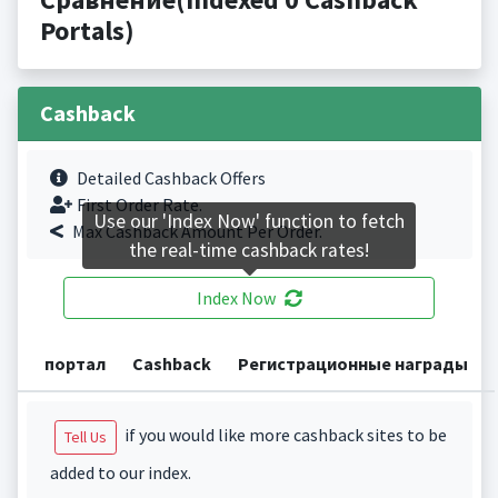
Portals)
Cashback
Detailed Cashback Offers
First Order Rate.
Use our 'Index Now' function to fetch
Max Cashback Amount Per Order.
the real-time cashback rates!
Index Now
портал
Cashback
Регистрационные награды
if you would like more cashback sites to be
Tell Us
added to our index.