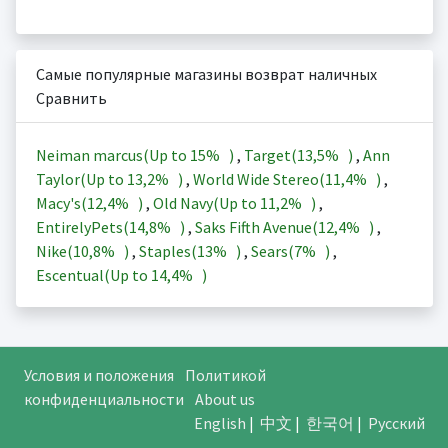
Самые популярные магазины возврат наличных
Сравнить
Neiman marcus(Up to
15%
)
,
Target(
13,5%
)
,
Ann
Taylor(Up to
13,2%
)
,
World Wide Stereo(
11,4%
)
,
Macy's(
12,4%
)
,
Old Navy(Up to
11,2%
)
,
EntirelyPets(
14,8%
)
,
Saks Fifth Avenue(
12,4%
)
,
Nike(
10,8%
)
,
Staples(
13%
)
,
Sears(
7%
)
,
Escentual(Up to
14,4%
)
Условия и положения
Политикой
конфиденциальности
About us
English
|
中文
|
한국어
|
Русский