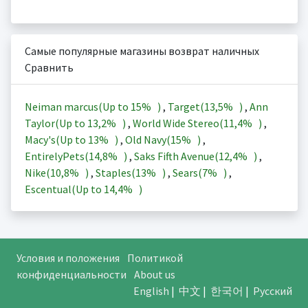
Самые популярные магазины возврат наличных
Сравнить
Neiman marcus(Up to
15%
)
,
Target(
13,5%
)
,
Ann
Taylor(Up to
13,2%
)
,
World Wide Stereo(
11,4%
)
,
Macy's(Up to
13%
)
,
Old Navy(
15%
)
,
EntirelyPets(
14,8%
)
,
Saks Fifth Avenue(
12,4%
)
,
Nike(
10,8%
)
,
Staples(
13%
)
,
Sears(
7%
)
,
Escentual(Up to
14,4%
)
Условия и положения
Политикой
конфиденциальности
About us
English
|
中文
|
한국어
|
Русский