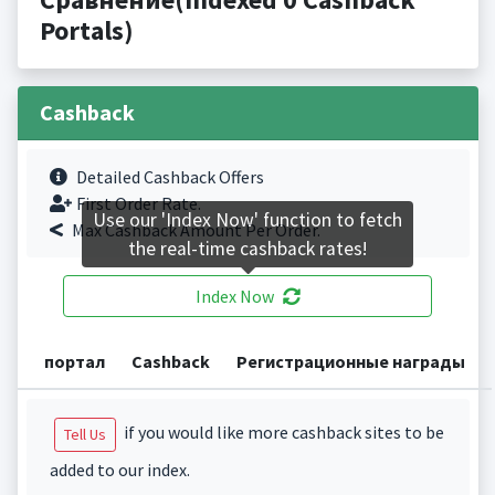
Portals)
Cashback
Detailed Cashback Offers
First Order Rate.
Use our 'Index Now' function to fetch
Max Cashback Amount Per Order.
the real-time cashback rates!
Index Now
портал
Cashback
Регистрационные награды
if you would like more cashback sites to be
Tell Us
added to our index.