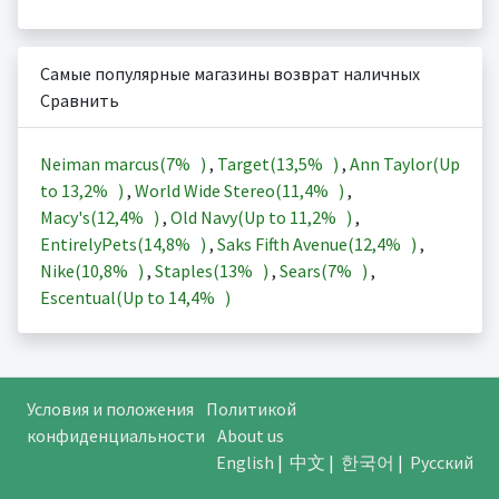
Самые популярные магазины возврат наличных
Сравнить
Neiman marcus(
7%
)
,
Target(
13,5%
)
,
Ann Taylor(Up
to
13,2%
)
,
World Wide Stereo(
11,4%
)
,
Macy's(
12,4%
)
,
Old Navy(Up to
11,2%
)
,
EntirelyPets(
14,8%
)
,
Saks Fifth Avenue(
12,4%
)
,
Nike(
10,8%
)
,
Staples(
13%
)
,
Sears(
7%
)
,
Escentual(Up to
14,4%
)
Условия и положения
Политикой
конфиденциальности
About us
English
|
中文
|
한국어
|
Русский