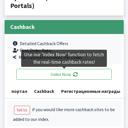
Portals)
Cashback
Detailed Cashback Offers
First Order Rate.
Use our 'Index Now' function to fetch
Max Cashback Amount Per Order.
the real-time cashback rates!
Index Now
портал
Cashback
Регистрационные награды
if you would like more cashback sites to be
Tell Us
added to our index.