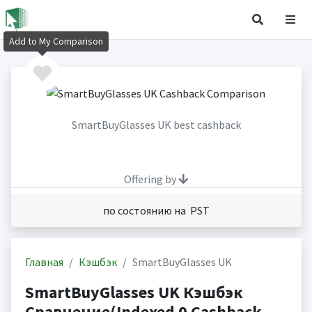
Add to My Comparison
SmartBuyGlasses UK best cashback
Offering by
по состоянию на PST
Главная
Кэшбэк
SmartBuyGlasses UK
SmartBuyGlasses UK Кэшбэк
Сравнение(Indexed 0 Cashback