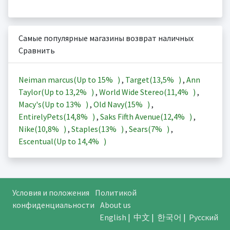
Самые популярные магазины возврат наличных
Сравнить
Neiman marcus(Up to
15%
)
,
Target(
13,5%
)
,
Ann
Taylor(Up to
13,2%
)
,
World Wide Stereo(
11,4%
)
,
Macy's(Up to
13%
)
,
Old Navy(
15%
)
,
EntirelyPets(
14,8%
)
,
Saks Fifth Avenue(
12,4%
)
,
Nike(
10,8%
)
,
Staples(
13%
)
,
Sears(
7%
)
,
Escentual(Up to
14,4%
)
Условия и положения
Политикой
конфиденциальности
About us
English
|
中文
|
한국어
|
Русский