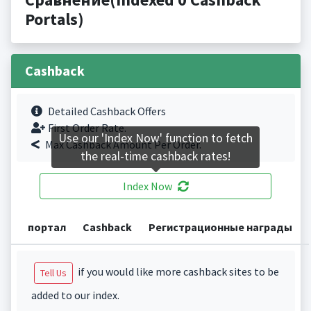
Portals)
Cashback
Detailed Cashback Offers
First Order Rate.
Use our 'Index Now' function to fetch
Max Cashback Amount Per Order.
the real-time cashback rates!
Index Now
портал
Cashback
Регистрационные награды
if you would like more cashback sites to be
Tell Us
added to our index.