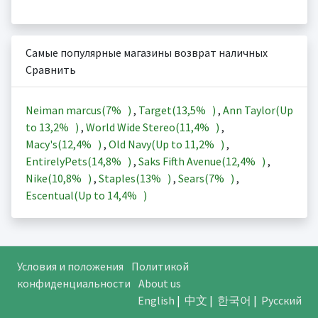
Самые популярные магазины возврат наличных
Сравнить
Neiman marcus(
7%
)
,
Target(
13,5%
)
,
Ann Taylor(Up
to
13,2%
)
,
World Wide Stereo(
11,4%
)
,
Macy's(
12,4%
)
,
Old Navy(Up to
11,2%
)
,
EntirelyPets(
14,8%
)
,
Saks Fifth Avenue(
12,4%
)
,
Nike(
10,8%
)
,
Staples(
13%
)
,
Sears(
7%
)
,
Escentual(Up to
14,4%
)
Условия и положения
Политикой
конфиденциальности
About us
English
|
中文
|
한국어
|
Русский