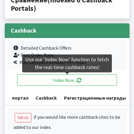
Portals)
Cashback
Detailed Cashback Offers
First Order Rate.
Use our 'Index Now' function to fetch
Max Cashback Amount Per Order.
the real-time cashback rates!
Index Now
портал
Cashback
Регистрационные награды
if you would like more cashback sites to be
Tell Us
added to our index.