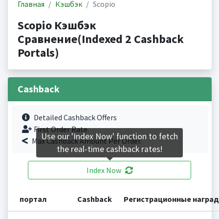
Главная
Кэшбэк
Scopio
Scopio Кэшбэк
Сравнение(Indexed 2 Cashback
Portals)
Cashback
Detailed Cashback Offers
First Order Rate.
Use our 'Index Now' function to fetch
Max Cashback Amount Per Order.
the real-time cashback rates!
Index Now
портал
Cashback
Регистрационные награ