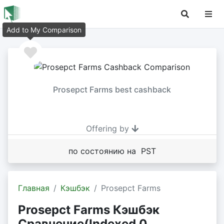
Add to My Comparison
Prosepct Farms best cashback
Offering by
по состоянию на PST
Главная
Кэшбэк
Prosepct Farms
Prosepct Farms Кэшбэк
Сравнение(Indexed 0