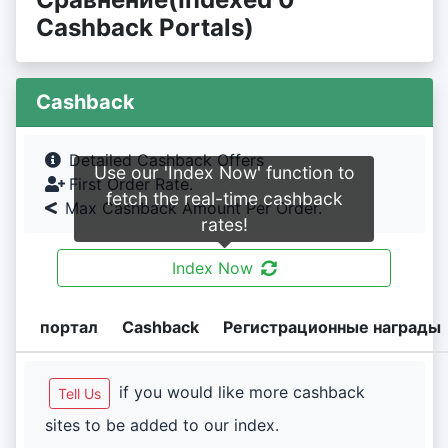
Cashback Portals)
Cashback
Detailed Cashback Offers
Use our 'Index Now' function to
First Order Rate.
fetch the real-time cashback
Max Cashback Amount Per Order.
rates!
Index Now
портал
Cashback
Регистрационные награды
if you would like more cashback
Tell Us
sites to be added to our index.