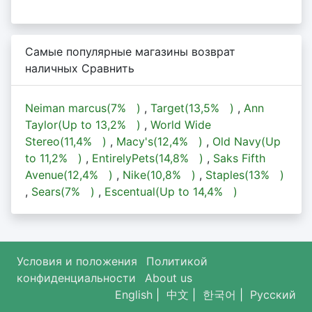
Самые популярные магазины возврат
наличных Сравнить
Neiman marcus(
7%
)
,
Target(
13,5%
)
,
Ann
Taylor(Up to
13,2%
)
,
World Wide
Stereo(
11,4%
)
,
Macy's(
12,4%
)
,
Old Navy(Up
to
11,2%
)
,
EntirelyPets(
14,8%
)
,
Saks Fifth
Avenue(
12,4%
)
,
Nike(
10,8%
)
,
Staples(
13%
)
,
Sears(
7%
)
,
Escentual(Up to
14,4%
)
Условия и положения
Политикой
конфиденциальности
About us
English
|
中文
|
한국어
|
Русский