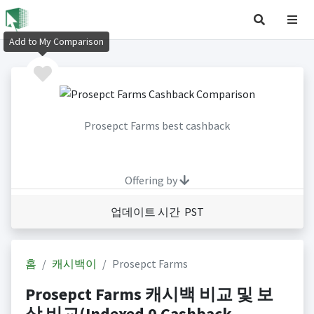
Add to My Comparison
Prosepct Farms best cashback
Offering by
업데이트 시간 PST
홈
캐시백이
Prosepct Farms
Prosepct Farms 캐시백 비교 및 보
상 비교(Indexed 0 Cashback