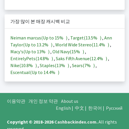
가장 많이 본 매장 캐시백 비교
Neiman marcus(Up to
15%
)
,
Target(
13.5%
)
,
Ann
Taylor(Up to
13.2%
)
,
World Wide Stereo(
11.4%
)
,
Macy's(Up to
13%
)
,
Old Navy(
15%
)
,
EntirelyPets(
14.8%
)
,
Saks Fifth Avenue(
12.4%
)
,
Nike(
10.8%
)
,
Staples(
13%
)
,
Sears(
7%
)
,
Escentual(Up to
14.4%
)
이용약관
개인 정보 약관
About us
English
|
中文
|
한국어
|
Русский
Copyright © 2018-2026
Cashbackindex.com
.
All rights
reserved.