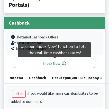
Portals)
Cashback
Detailed Cashback Offers
First Order Rate.
Use our 'Index Now' function to fetch
Max Cashback Amount Per Order.
the real-time cashback rates!
Index Now
портал
Cashback
Регистрационные награды
if you would like more cashback sites to be
Tell Us
added to our index.