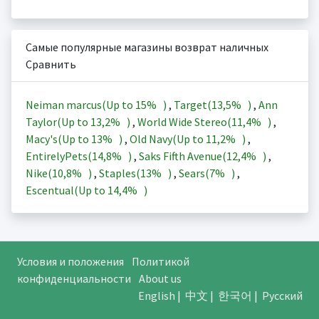
Самые популярные магазины возврат наличных
Сравнить
Neiman marcus(Up to
15%
)
,
Target(
13,5%
)
,
Ann
Taylor(Up to
13,2%
)
,
World Wide Stereo(
11,4%
)
,
Macy's(Up to
13%
)
,
Old Navy(Up to
11,2%
)
,
EntirelyPets(
14,8%
)
,
Saks Fifth Avenue(
12,4%
)
,
Nike(
10,8%
)
,
Staples(
13%
)
,
Sears(
7%
)
,
Escentual(Up to
14,4%
)
Условия и положения
Политикой
конфиденциальности
About us
English
|
中文
|
한국어
|
Русский