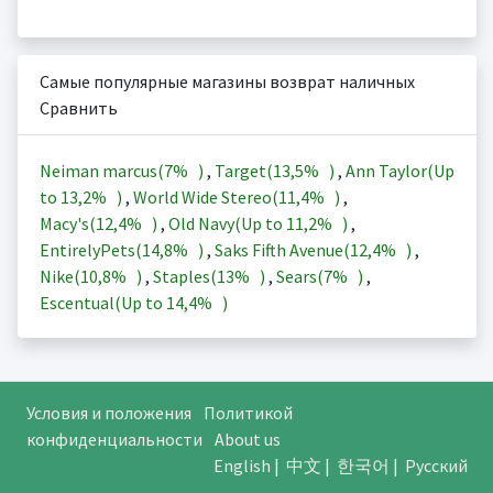
Самые популярные магазины возврат наличных
Сравнить
Neiman marcus(
7%
)
,
Target(
13,5%
)
,
Ann Taylor(Up
to
13,2%
)
,
World Wide Stereo(
11,4%
)
,
Macy's(
12,4%
)
,
Old Navy(Up to
11,2%
)
,
EntirelyPets(
14,8%
)
,
Saks Fifth Avenue(
12,4%
)
,
Nike(
10,8%
)
,
Staples(
13%
)
,
Sears(
7%
)
,
Escentual(Up to
14,4%
)
Условия и положения
Политикой
конфиденциальности
About us
English
|
中文
|
한국어
|
Русский