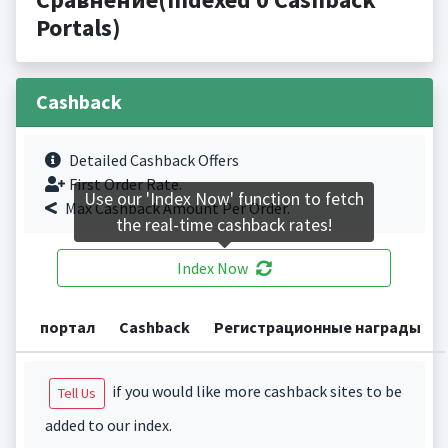
Portals)
Cashback
Detailed Cashback Offers
First Order Rate.
Use our 'Index Now' function to fetch
Max Cashback Amount Per Order.
the real-time cashback rates!
Index Now
портал
Cashback
Регистрационные награды
if you would like more cashback sites to be
Tell Us
added to our index.