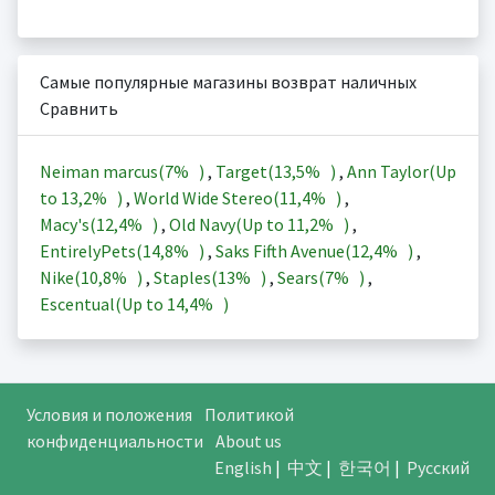
Самые популярные магазины возврат наличных
Сравнить
Neiman marcus(
7%
)
,
Target(
13,5%
)
,
Ann Taylor(Up
to
13,2%
)
,
World Wide Stereo(
11,4%
)
,
Macy's(
12,4%
)
,
Old Navy(Up to
11,2%
)
,
EntirelyPets(
14,8%
)
,
Saks Fifth Avenue(
12,4%
)
,
Nike(
10,8%
)
,
Staples(
13%
)
,
Sears(
7%
)
,
Escentual(Up to
14,4%
)
Условия и положения
Политикой
конфиденциальности
About us
English
|
中文
|
한국어
|
Русский