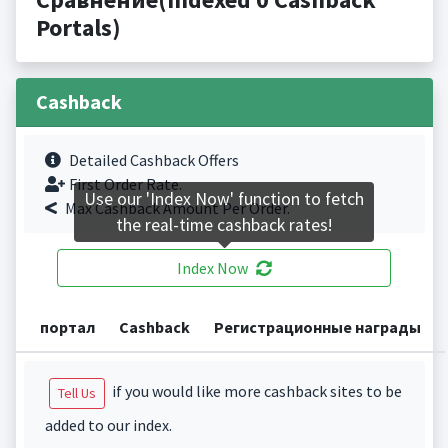
Portals)
Cashback
Detailed Cashback Offers
First Order Rate.
Use our 'Index Now' function to fetch
Max Cashback Amount Per Order.
the real-time cashback rates!
Index Now
портал
Cashback
Регистрационные награды
if you would like more cashback sites to be
Tell Us
added to our index.