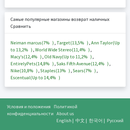
Самые популярные магазины возврат наличных
Сравнить
Neiman marcus(
7%
)
,
Target(
13,5%
)
,
Ann Taylor(Up
to
13,2%
)
,
World Wide Stereo(
11,4%
)
,
Macy's(
12,4%
)
,
Old Navy(Up to
11,2%
)
,
EntirelyPets(
14,8%
)
,
Saks Fifth Avenue(
12,4%
)
,
Nike(
10,8%
)
,
Staples(
13%
)
,
Sears(
7%
)
,
Escentual(Up to
14,4%
)
Условия и положения
Политикой
конфиденциальности
About us
English
|
中文
|
한국어
|
Русский