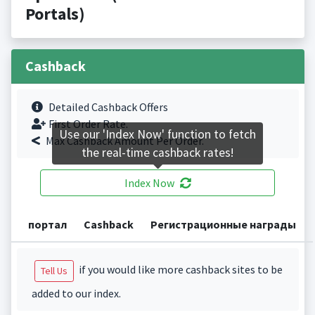
Portals)
Cashback
Detailed Cashback Offers
First Order Rate.
Use our 'Index Now' function to fetch
Max Cashback Amount Per Order.
the real-time cashback rates!
Index Now
портал
Cashback
Регистрационные награды
if you would like more cashback sites to be
Tell Us
added to our index.