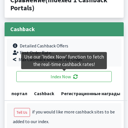
Portals)
Cashback
Detailed Cashback Offers
First Order Rate.
Use our 'Index Now' function to fetch
Max Cashback Amount Per Order.
the real-time cashback rates!
Index Now
портал
Cashback
Регистрационные награды
if you would like more cashback sites to be
Tell Us
added to our index.