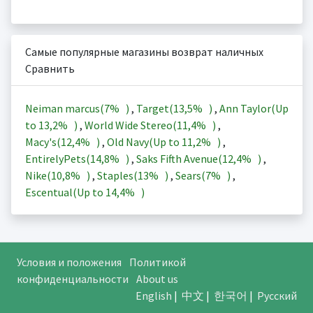
Самые популярные магазины возврат наличных
Сравнить
Neiman marcus(
7%
)
,
Target(
13,5%
)
,
Ann Taylor(Up
to
13,2%
)
,
World Wide Stereo(
11,4%
)
,
Macy's(
12,4%
)
,
Old Navy(Up to
11,2%
)
,
EntirelyPets(
14,8%
)
,
Saks Fifth Avenue(
12,4%
)
,
Nike(
10,8%
)
,
Staples(
13%
)
,
Sears(
7%
)
,
Escentual(Up to
14,4%
)
Условия и положения
Политикой
конфиденциальности
About us
English
|
中文
|
한국어
|
Русский