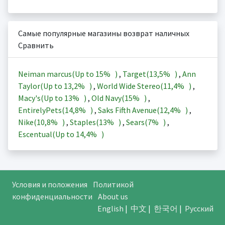
Самые популярные магазины возврат наличных
Сравнить
Neiman marcus(Up to
15%
)
,
Target(
13,5%
)
,
Ann
Taylor(Up to
13,2%
)
,
World Wide Stereo(
11,4%
)
,
Macy's(Up to
13%
)
,
Old Navy(
15%
)
,
EntirelyPets(
14,8%
)
,
Saks Fifth Avenue(
12,4%
)
,
Nike(
10,8%
)
,
Staples(
13%
)
,
Sears(
7%
)
,
Escentual(Up to
14,4%
)
Условия и положения
Политикой
конфиденциальности
About us
English
|
中文
|
한국어
|
Русский