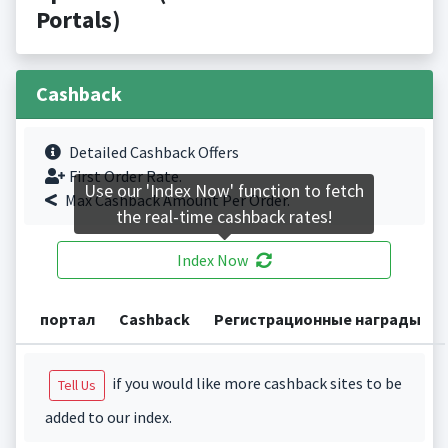
Portals)
Cashback
Detailed Cashback Offers
First Order Rate.
Use our 'Index Now' function to fetch
Max Cashback Amount Per Order.
the real-time cashback rates!
Index Now
портал
Cashback
Регистрационные награды
if you would like more cashback sites to be
Tell Us
added to our index.