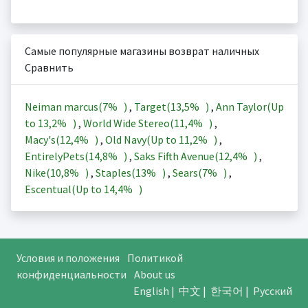
Самые популярные магазины возврат наличных
Сравнить
Neiman marcus(
7%
)
,
Target(
13,5%
)
,
Ann Taylor(Up
to
13,2%
)
,
World Wide Stereo(
11,4%
)
,
Macy's(
12,4%
)
,
Old Navy(Up to
11,2%
)
,
EntirelyPets(
14,8%
)
,
Saks Fifth Avenue(
12,4%
)
,
Nike(
10,8%
)
,
Staples(
13%
)
,
Sears(
7%
)
,
Escentual(Up to
14,4%
)
Условия и положения
Политикой
конфиденциальности
About us
English
|
中文
|
한국어
|
Русский