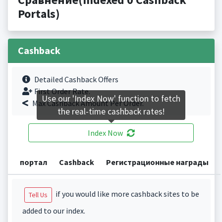
Portals)
Cashback
Detailed Cashback Offers
First Order Rate.
Use our 'Index Now' function to fetch
Max Cashback Amount Per Order.
the real-time cashback rates!
Index Now
портал
Cashback
Регистрационные награды
if you would like more cashback sites to be
Tell Us
added to our index.