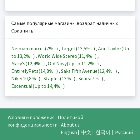
Самые популярные магазины возврат наличных
Сравнить
Neiman marcus(
7%
)
,
Target(
13,5%
)
,
Ann Taylor(Up
to
13,2%
)
,
World Wide Stereo(
11,4%
)
,
Macy's(
12,4%
)
,
Old Navy(Up to
11,2%
)
,
EntirelyPets(
14,8%
)
,
Saks Fifth Avenue(
12,4%
)
,
Nike(
10,8%
)
,
Staples(
13%
)
,
Sears(
7%
)
,
Escentual(Up to
14,4%
)
Условия и положения
Политикой
конфиденциальности
About us
English
|
中文
|
한국어
|
Русский