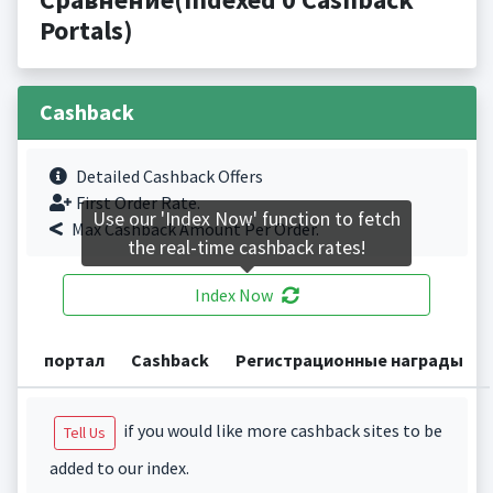
Portals)
Cashback
Detailed Cashback Offers
First Order Rate.
Use our 'Index Now' function to fetch
Max Cashback Amount Per Order.
the real-time cashback rates!
Index Now
портал
Cashback
Регистрационные награды
if you would like more cashback sites to be
Tell Us
added to our index.