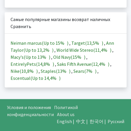
Самые популярные магазины возврат наличных
Сравнить
Neiman marcus(Up to
15%
)
,
Target(
13,5%
)
,
Ann
Taylor(Up to
13,2%
)
,
World Wide Stereo(
11,4%
)
,
Macy's(Up to
13%
)
,
Old Navy(
15%
)
,
EntirelyPets(
14,8%
)
,
Saks Fifth Avenue(
12,4%
)
,
Nike(
10,8%
)
,
Staples(
13%
)
,
Sears(
7%
)
,
Escentual(Up to
14,4%
)
Условия и положения
Политикой
конфиденциальности
About us
English
|
中文
|
한국어
|
Русский