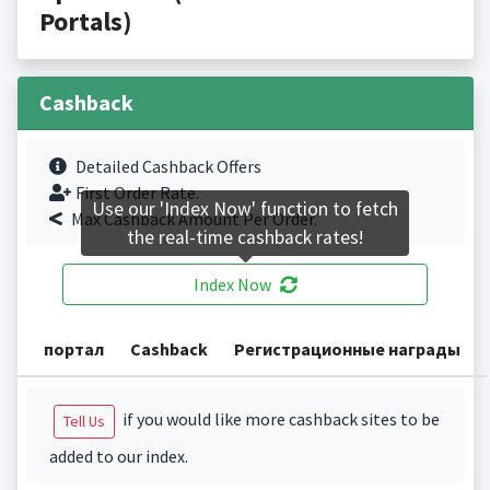
Portals)
Cashback
Detailed Cashback Offers
First Order Rate.
Use our 'Index Now' function to fetch
Max Cashback Amount Per Order.
the real-time cashback rates!
Index Now
портал
Cashback
Регистрационные награды
if you would like more cashback sites to be
Tell Us
added to our index.