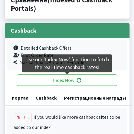
Portals)
Cashback
Detailed Cashback Offers
First Order Rate.
Use our 'Index Now' function to fetch
Max Cashback Amount Per Order.
the real-time cashback rates!
Index Now
портал
Cashback
Регистрационные награды
if you would like more cashback sites to be
Tell Us
added to our index.