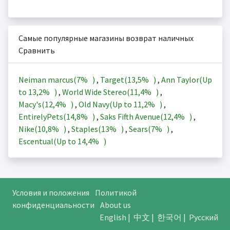
Самые популярные магазины возврат наличных
Сравнить
Neiman marcus(
7%
)
,
Target(
13,5%
)
,
Ann Taylor(Up
to
13,2%
)
,
World Wide Stereo(
11,4%
)
,
Macy's(
12,4%
)
,
Old Navy(Up to
11,2%
)
,
EntirelyPets(
14,8%
)
,
Saks Fifth Avenue(
12,4%
)
,
Nike(
10,8%
)
,
Staples(
13%
)
,
Sears(
7%
)
,
Escentual(Up to
14,4%
)
Условия и положения
Политикой
конфиденциальности
About us
English
|
中文
|
한국어
|
Русский