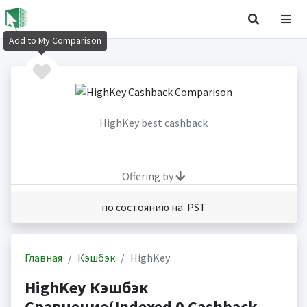
Add to My Comparison
HighKey best cashback
Offering by
по состоянию на PST
Главная
Кэшбэк
HighKey
HighKey Кэшбэк
Сравнение(Indexed 0 Cashback