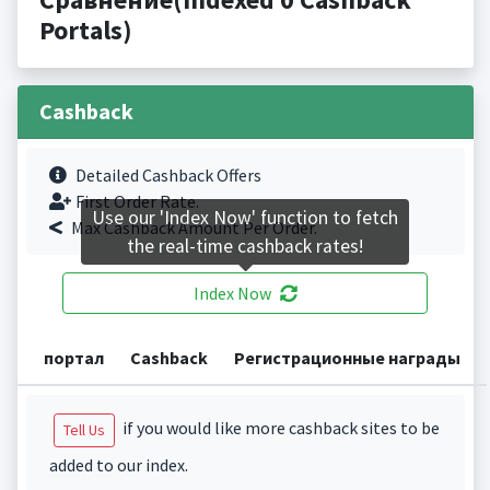
Portals)
Cashback
Detailed Cashback Offers
First Order Rate.
Use our 'Index Now' function to fetch
Max Cashback Amount Per Order.
the real-time cashback rates!
Index Now
портал
Cashback
Регистрационные награды
if you would like more cashback sites to be
Tell Us
added to our index.