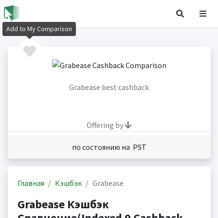
Add to My Comparison
Grabease best cashback
Offering by
по состоянию на PST
Главная
Кэшбэк
Grabease
Grabease Кэшбэк
Сравнение(Indexed 0 Cashback