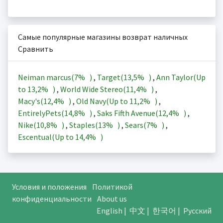
Самые популярные магазины возврат наличных
Сравнить
Neiman marcus(
7%
)
,
Target(
13,5%
)
,
Ann Taylor(Up
to
13,2%
)
,
World Wide Stereo(
11,4%
)
,
Macy's(
12,4%
)
,
Old Navy(Up to
11,2%
)
,
EntirelyPets(
14,8%
)
,
Saks Fifth Avenue(
12,4%
)
,
Nike(
10,8%
)
,
Staples(
13%
)
,
Sears(
7%
)
,
Escentual(Up to
14,4%
)
Условия и положения
Политикой
конфиденциальности
About us
English
|
中文
|
한국어
|
Русский