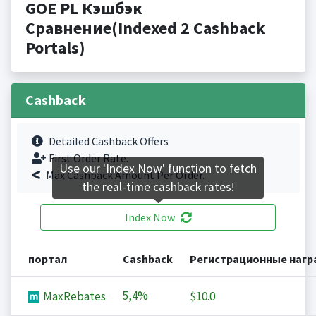
GOE PL Кэшбэк
Сравнение(Indexed 2 Cashback
Portals)
Cashback
Detailed Cashback Offers
First Order Rate.
Use our 'Index Now' function to fetch
Max Cashback Amount Per Order.
the real-time cashback rates!
Index Now
портал
Cashback
Регистрационные наг
5,4%
MaxRebates
$10.0