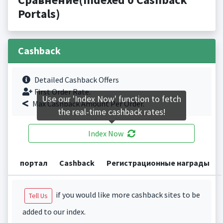
Portals)
Cashback
Detailed Cashback Offers
First Order Rate.
Use our 'Index Now' function to fetch
Max Cashback Amount Per Order.
the real-time cashback rates!
Index Now
портал
Cashback
Регистрационные награды
if you would like more cashback sites to be
Tell Us
added to our index.