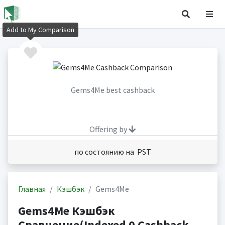
Add to My Comparison
Gems4Me best cashback
Offering by
по состоянию на PST
Главная
Кэшбэк
Gems4Me
Gems4Me Кэшбэк
Сравнение(Indexed 0 Cashback