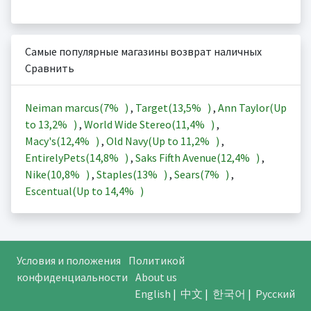
Самые популярные магазины возврат наличных
Сравнить
Neiman marcus(
7%
)
,
Target(
13,5%
)
,
Ann Taylor(Up
to
13,2%
)
,
World Wide Stereo(
11,4%
)
,
Macy's(
12,4%
)
,
Old Navy(Up to
11,2%
)
,
EntirelyPets(
14,8%
)
,
Saks Fifth Avenue(
12,4%
)
,
Nike(
10,8%
)
,
Staples(
13%
)
,
Sears(
7%
)
,
Escentual(Up to
14,4%
)
Условия и положения
Политикой
конфиденциальности
About us
English
|
中文
|
한국어
|
Русский