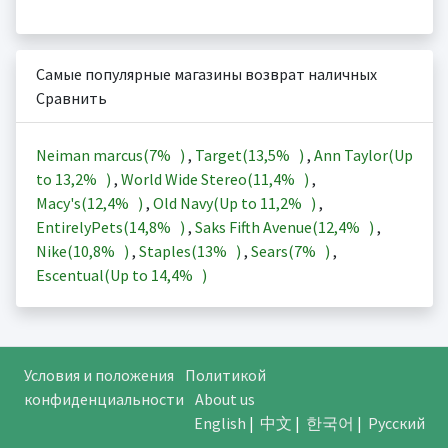
Самые популярные магазины возврат наличных
Сравнить
Neiman marcus(
7%
)
,
Target(
13,5%
)
,
Ann Taylor(Up
to
13,2%
)
,
World Wide Stereo(
11,4%
)
,
Macy's(
12,4%
)
,
Old Navy(Up to
11,2%
)
,
EntirelyPets(
14,8%
)
,
Saks Fifth Avenue(
12,4%
)
,
Nike(
10,8%
)
,
Staples(
13%
)
,
Sears(
7%
)
,
Escentual(Up to
14,4%
)
Условия и положения
Политикой
конфиденциальности
About us
English
|
中文
|
한국어
|
Русский