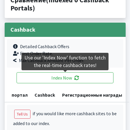
Portals)
Cashback
Detailed Cashback Offers
First Order Rate.
Use our 'Index Now' function to fetch
Max Cashback Amount Per Order.
the real-time cashback rates!
Index Now
портал
Cashback
Регистрационные награды
if you would like more cashback sites to be
Tell Us
added to our index.