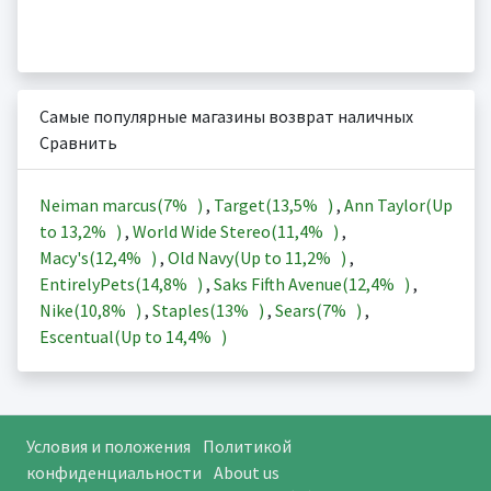
Самые популярные магазины возврат наличных
Сравнить
Neiman marcus(
7%
)
,
Target(
13,5%
)
,
Ann Taylor(Up
to
13,2%
)
,
World Wide Stereo(
11,4%
)
,
Macy's(
12,4%
)
,
Old Navy(Up to
11,2%
)
,
EntirelyPets(
14,8%
)
,
Saks Fifth Avenue(
12,4%
)
,
Nike(
10,8%
)
,
Staples(
13%
)
,
Sears(
7%
)
,
Escentual(Up to
14,4%
)
Условия и положения
Политикой
конфиденциальности
About us