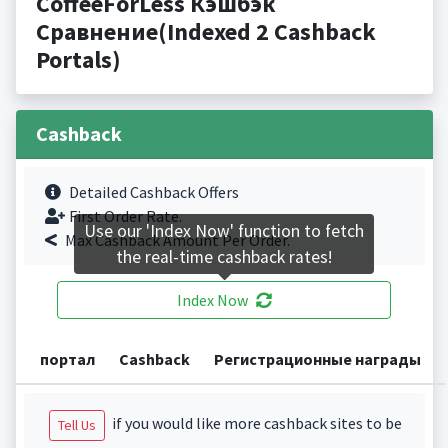
CoffeeForLess Кэшбэк
Сравнение(Indexed 2 Cashback
Portals)
Cashback
Detailed Cashback Offers
First Order Rate.
Use our 'Index Now' function to fetch
Max Cashback Amount Per Order.
the real-time cashback rates!
Index Now
портал
Cashback
Регистрационные награды
if you would like more cashback sites to be
Tell Us