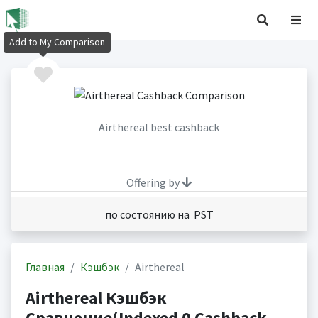
Add to My Comparison
Airthereal best cashback
Offering by
по состоянию на PST
Главная
Кэшбэк
Airthereal
Airthereal Кэшбэк
Сравнение(Indexed 0 Cashback