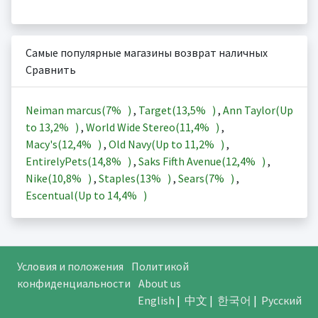
Самые популярные магазины возврат наличных
Сравнить
Neiman marcus(
7%
)
,
Target(
13,5%
)
,
Ann Taylor(Up
to
13,2%
)
,
World Wide Stereo(
11,4%
)
,
Macy's(
12,4%
)
,
Old Navy(Up to
11,2%
)
,
EntirelyPets(
14,8%
)
,
Saks Fifth Avenue(
12,4%
)
,
Nike(
10,8%
)
,
Staples(
13%
)
,
Sears(
7%
)
,
Escentual(Up to
14,4%
)
Условия и положения
Политикой
конфиденциальности
About us
English
|
中文
|
한국어
|
Русский