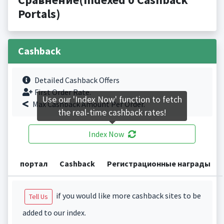
Portals)
Cashback
Detailed Cashback Offers
First Order Rate.
Use our 'Index Now' function to fetch
Max Cashback Amount Per Order.
the real-time cashback rates!
Index Now
портал
Cashback
Регистрационные награды
if you would like more cashback sites to be
Tell Us
added to our index.