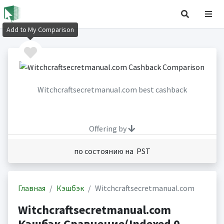
Add to My Comparison
Witchcraftsecretmanual.com best cashback
Offering by
по состоянию на PST
Главная
Кэшбэк
Witchcraftsecretmanual.com
Witchcraftsecretmanual.com
Кэшбэк Сравнение(Indexed 0