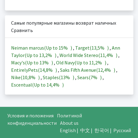
Самые популярные магазины возврат наличных
Сравнить
Neiman marcus(Up to
15%
)
,
Target(
13,5%
)
,
Ann
Taylor(Up to
13,2%
)
,
World Wide Stereo(
11,4%
)
,
Macy's(Up to
13%
)
,
Old Navy(Up to
11,2%
)
,
EntirelyPets(
14,8%
)
,
Saks Fifth Avenue(
12,4%
)
,
Nike(
10,8%
)
,
Staples(
13%
)
,
Sears(
7%
)
,
Escentual(Up to
14,4%
)
Условия и положения
Политикой
конфиденциальности
About us
English
|
中文
|
한국어
|
Русский