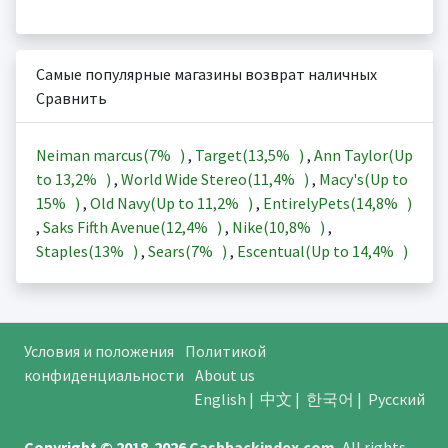
Самые популярные магазины возврат наличных
Сравнить
Neiman marcus(
7%
)
,
Target(
13,5%
)
,
Ann Taylor(Up
to
13,2%
)
,
World Wide Stereo(
11,4%
)
,
Macy's(Up to
15%
)
,
Old Navy(Up to
11,2%
)
,
EntirelyPets(
14,8%
)
,
Saks Fifth Avenue(
12,4%
)
,
Nike(
10,8%
)
,
Staples(
13%
)
,
Sears(
7%
)
,
Escentual(Up to
14,4%
)
Условия и положения
Политикой
конфиденциальности
About us
English
|
中文
|
한국어
|
Русский
Copyright © 2018-2026
Cashbackindex.com
.
All rights