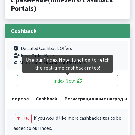
Portals)
Cashback
Detailed Cashback Offers
First Order Rate.
Use our 'Index Now' function to fetch
Max Cashback Amount Per Order.
the real-time cashback rates!
Index Now
портал
Cashback
Регистрационные награды
if you would like more cashback sites to be
Tell Us
added to our index.