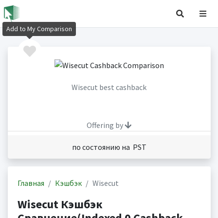
Add to My Comparison
Wisecut best cashback
Offering by
по состоянию на PST
Главная
Кэшбэк
Wisecut
Wisecut Кэшбэк
Сравнение(Indexed 0 Cashback