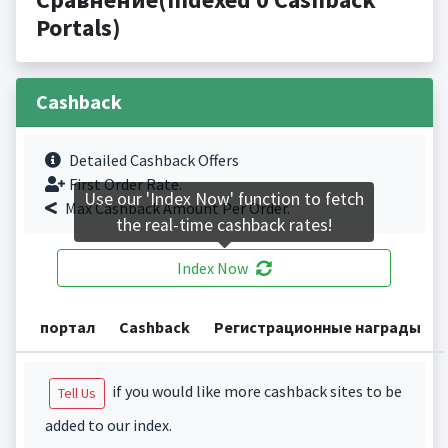
Portals)
Cashback
Detailed Cashback Offers
First Order Rate.
Use our 'Index Now' function to fetch
Max Cashback Amount Per Order.
the real-time cashback rates!
Index Now
портал
Cashback
Регистрационные награды
if you would like more cashback sites to be
Tell Us
added to our index.