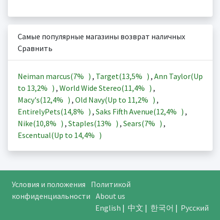
Самые популярные магазины возврат наличных
Сравнить
Neiman marcus(
7%
)
,
Target(
13,5%
)
,
Ann Taylor(Up
to
13,2%
)
,
World Wide Stereo(
11,4%
)
,
Macy's(
12,4%
)
,
Old Navy(Up to
11,2%
)
,
EntirelyPets(
14,8%
)
,
Saks Fifth Avenue(
12,4%
)
,
Nike(
10,8%
)
,
Staples(
13%
)
,
Sears(
7%
)
,
Escentual(Up to
14,4%
)
Условия и положения
Политикой
конфиденциальности
About us
English
|
中文
|
한국어
|
Русский