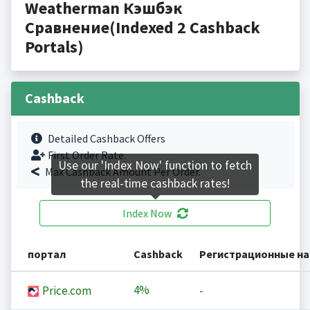
Weatherman Кэшбэк
Сравнение(Indexed 2 Cashback
Portals)
Cashback
Detailed Cashback Offers
First Order Rate.
Use our 'Index Now' function to fetch
Max Cashback Amount Per Order.
the real-time cashback rates!
Index Now
портал
Cashback
Регистрационные н
4%
Price.com
-