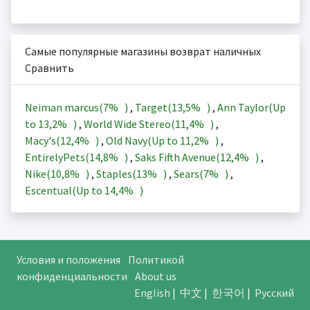
Самые популярные магазины возврат наличных
Сравнить
Neiman marcus(
7%
)
,
Target(
13,5%
)
,
Ann Taylor(Up
to
13,2%
)
,
World Wide Stereo(
11,4%
)
,
Macy's(
12,4%
)
,
Old Navy(Up to
11,2%
)
,
EntirelyPets(
14,8%
)
,
Saks Fifth Avenue(
12,4%
)
,
Nike(
10,8%
)
,
Staples(
13%
)
,
Sears(
7%
)
,
Escentual(Up to
14,4%
)
Условия и положения
Политикой
конфиденциальности
About us
English
|
中文
|
한국어
|
Русский