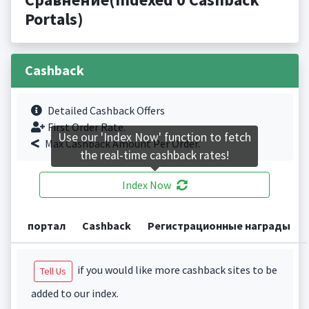
Portals)
Cashback
Detailed Cashback Offers
First Order Rate.
Use our 'Index Now' function to fetch
Max Cashback Amount Per Order.
the real-time cashback rates!
Index Now
портал
Cashback
Регистрационные награды
if you would like more cashback sites to be
Tell Us
added to our index.