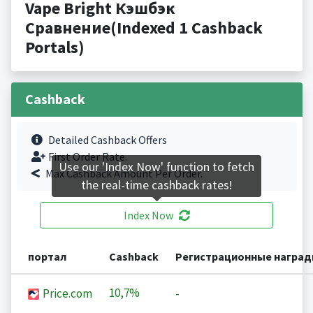
Vape Bright Кэшбэк
Сравнение(Indexed 1 Cashback
Portals)
Cashback
Detailed Cashback Offers
First Order Rate.
Use our 'Index Now' function to fetch
Max Cashback Amount Per Order.
the real-time cashback rates!
Index Now
портал
Cashback
Регистрационные награ
10,7%
Price.com
-