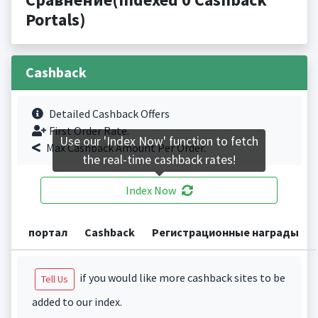
Portals)
Cashback
Detailed Cashback Offers
First Order Rate.
Use our 'Index Now' function to fetch
Max Cashback Amount Per Order.
the real-time cashback rates!
Index Now
портал
Cashback
Регистрационные награды
if you would like more cashback sites to be
Tell Us
added to our index.