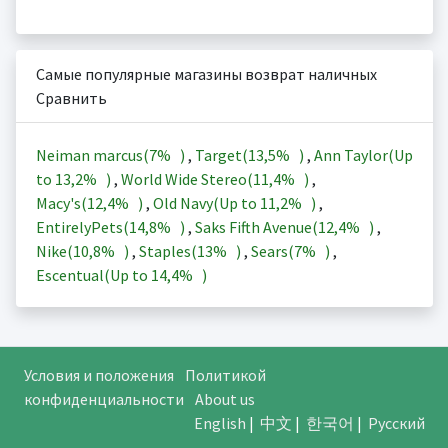
Самые популярные магазины возврат наличных
Сравнить
Neiman marcus(
7%
)
,
Target(
13,5%
)
,
Ann Taylor(Up
to
13,2%
)
,
World Wide Stereo(
11,4%
)
,
Macy's(
12,4%
)
,
Old Navy(Up to
11,2%
)
,
EntirelyPets(
14,8%
)
,
Saks Fifth Avenue(
12,4%
)
,
Nike(
10,8%
)
,
Staples(
13%
)
,
Sears(
7%
)
,
Escentual(Up to
14,4%
)
Условия и положения
Политикой
конфиденциальности
About us
English
|
中文
|
한국어
|
Русский