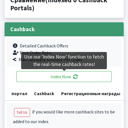
Portals)
Cashback
Detailed Cashback Offers
First Order Rate.
Use our 'Index Now' function to fetch
Max Cashback Amount Per Order.
the real-time cashback rates!
Index Now
портал
Cashback
Регистрационные награды
if you would like more cashback sites to be
Tell Us
added to our index.