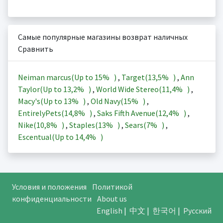
Самые популярные магазины возврат наличных
Сравнить
Neiman marcus(Up to
15%
)
,
Target(
13,5%
)
,
Ann
Taylor(Up to
13,2%
)
,
World Wide Stereo(
11,4%
)
,
Macy's(Up to
13%
)
,
Old Navy(
15%
)
,
EntirelyPets(
14,8%
)
,
Saks Fifth Avenue(
12,4%
)
,
Nike(
10,8%
)
,
Staples(
13%
)
,
Sears(
7%
)
,
Escentual(Up to
14,4%
)
Условия и положения
Политикой
конфиденциальности
About us
English
|
中文
|
한국어
|
Русский