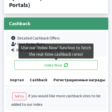
Portals)
Cashback
Detailed Cashback Offers
First Order Rate.
Use our 'Index Now' function to fetch
Max Cashback Amount Per Order.
the real-time cashback rates!
Index Now
портал
Cashback
Регистрационные награды
if you would like more cashback sites to be
Tell Us
added to our index.