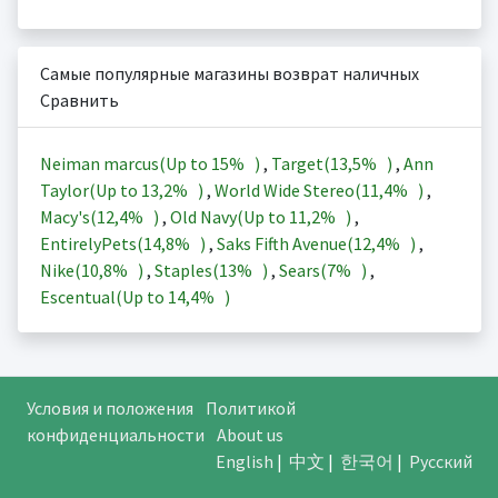
Самые популярные магазины возврат наличных
Сравнить
Neiman marcus(Up to
15%
)
,
Target(
13,5%
)
,
Ann
Taylor(Up to
13,2%
)
,
World Wide Stereo(
11,4%
)
,
Macy's(
12,4%
)
,
Old Navy(Up to
11,2%
)
,
EntirelyPets(
14,8%
)
,
Saks Fifth Avenue(
12,4%
)
,
Nike(
10,8%
)
,
Staples(
13%
)
,
Sears(
7%
)
,
Escentual(Up to
14,4%
)
Условия и положения
Политикой
конфиденциальности
About us
English
|
中文
|
한국어
|
Русский