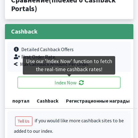
Portals)
Cashback
Detailed Cashback Offers
First Order Rate.
Use our 'Index Now' function to fetch
Max Cashback Amount Per Order.
the real-time cashback rates!
Index Now
портал
Cashback
Регистрационные награды
if you would like more cashback sites to be
Tell Us
added to our index.