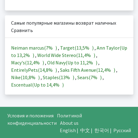
Самые популярные магазины возврат наличных
Сравнить
Neiman marcus(
7%
)
,
Target(
13,5%
)
,
Ann Taylor(Up
to
13,2%
)
,
World Wide Stereo(
11,4%
)
,
Macy's(
12,4%
)
,
Old Navy(Up to
11,2%
)
,
EntirelyPets(
14,8%
)
,
Saks Fifth Avenue(
12,4%
)
,
Nike(
10,8%
)
,
Staples(
13%
)
,
Sears(
7%
)
,
Escentual(Up to
14,4%
)
Условия и положения
Политикой
конфиденциальности
About us
English
|
中文
|
한국어
|
Русский