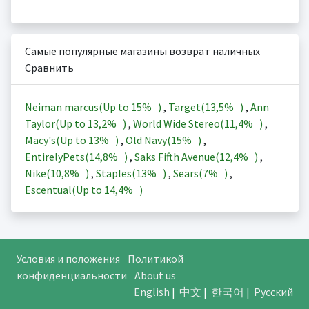
Самые популярные магазины возврат наличных
Сравнить
Neiman marcus(Up to
15%
)
,
Target(
13,5%
)
,
Ann
Taylor(Up to
13,2%
)
,
World Wide Stereo(
11,4%
)
,
Macy's(Up to
13%
)
,
Old Navy(
15%
)
,
EntirelyPets(
14,8%
)
,
Saks Fifth Avenue(
12,4%
)
,
Nike(
10,8%
)
,
Staples(
13%
)
,
Sears(
7%
)
,
Escentual(Up to
14,4%
)
Условия и положения
Политикой
конфиденциальности
About us
English
|
中文
|
한국어
|
Русский