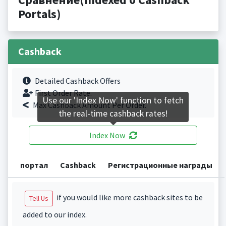
Portals)
Cashback
Detailed Cashback Offers
First Order Rate.
Use our 'Index Now' function to fetch
Max Cashback Amount Per Order.
the real-time cashback rates!
Index Now
портал
Cashback
Регистрационные награды
if you would like more cashback sites to be
Tell Us
added to our index.