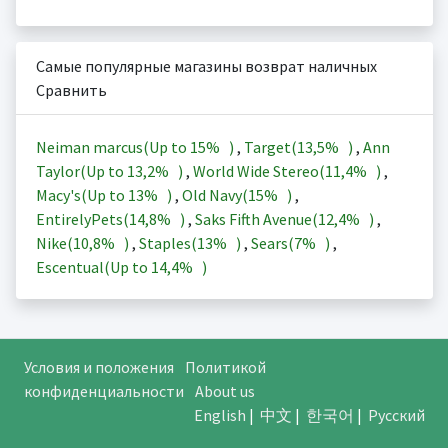
Самые популярные магазины возврат наличных
Сравнить
Neiman marcus(Up to
15%
)
,
Target(
13,5%
)
,
Ann
Taylor(Up to
13,2%
)
,
World Wide Stereo(
11,4%
)
,
Macy's(Up to
13%
)
,
Old Navy(
15%
)
,
EntirelyPets(
14,8%
)
,
Saks Fifth Avenue(
12,4%
)
,
Nike(
10,8%
)
,
Staples(
13%
)
,
Sears(
7%
)
,
Escentual(Up to
14,4%
)
Условия и положения
Политикой
конфиденциальности
About us
English
|
中文
|
한국어
|
Русский