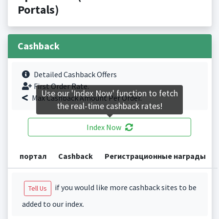
Portals)
Cashback
Detailed Cashback Offers
First Order Rate.
Use our 'Index Now' function to fetch
Max Cashback Amount Per Order.
the real-time cashback rates!
Index Now
портал
Cashback
Регистрационные награды
if you would like more cashback sites to be
Tell Us
added to our index.