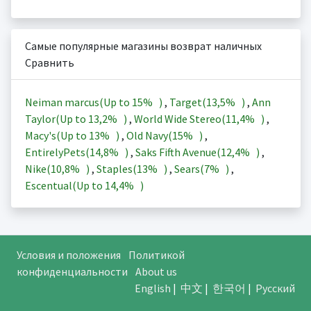
Самые популярные магазины возврат наличных
Сравнить
Neiman marcus(Up to
15%
)
,
Target(
13,5%
)
,
Ann
Taylor(Up to
13,2%
)
,
World Wide Stereo(
11,4%
)
,
Macy's(Up to
13%
)
,
Old Navy(
15%
)
,
EntirelyPets(
14,8%
)
,
Saks Fifth Avenue(
12,4%
)
,
Nike(
10,8%
)
,
Staples(
13%
)
,
Sears(
7%
)
,
Escentual(Up to
14,4%
)
Условия и положения
Политикой
конфиденциальности
About us
English
|
中文
|
한국어
|
Русский