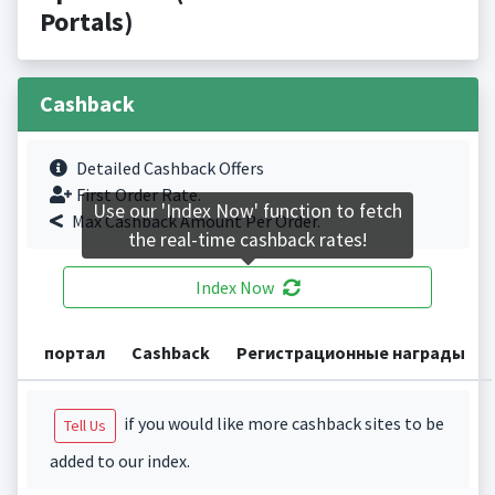
Portals)
Cashback
Detailed Cashback Offers
First Order Rate.
Use our 'Index Now' function to fetch
Max Cashback Amount Per Order.
the real-time cashback rates!
Index Now
портал
Cashback
Регистрационные награды
if you would like more cashback sites to be
Tell Us
added to our index.