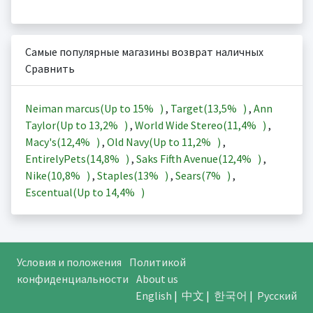
Самые популярные магазины возврат наличных
Сравнить
Neiman marcus(Up to
15%
)
,
Target(
13,5%
)
,
Ann
Taylor(Up to
13,2%
)
,
World Wide Stereo(
11,4%
)
,
Macy's(
12,4%
)
,
Old Navy(Up to
11,2%
)
,
EntirelyPets(
14,8%
)
,
Saks Fifth Avenue(
12,4%
)
,
Nike(
10,8%
)
,
Staples(
13%
)
,
Sears(
7%
)
,
Escentual(Up to
14,4%
)
Условия и положения
Политикой
конфиденциальности
About us
English
|
中文
|
한국어
|
Русский