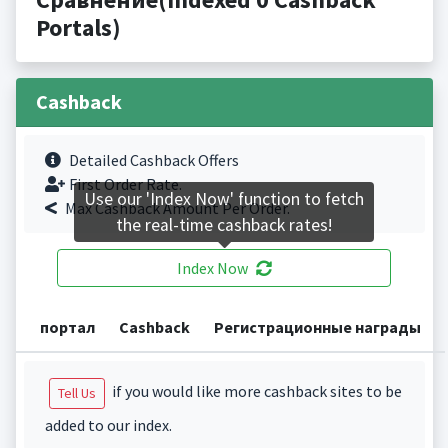
Portals)
Cashback
Detailed Cashback Offers
First Order Rate.
Use our 'Index Now' function to fetch
Max Cashback Amount Per Order.
the real-time cashback rates!
Index Now
портал
Cashback
Регистрационные награды
if you would like more cashback sites to be
Tell Us
added to our index.