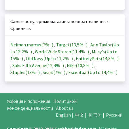
Самые популярные магазины возврат наличных
Сравнить
Neiman marcus(
7%
)
,
Target(
13,5%
)
,
Ann Taylor(Up
to
13,2%
)
,
World Wide Stereo(
11,4%
)
,
Macy's(Up to
15%
)
,
Old Navy(Up to
11,2%
)
,
EntirelyPets(
14,8%
)
,
Saks Fifth Avenue(
12,4%
)
,
Nike(
10,8%
)
,
Staples(
13%
)
,
Sears(
7%
)
,
Escentual(Up to
14,4%
)
Условия и положения
Политикой
конфиденциальности
About us
English
|
中文
|
한국어
|
Русский
Copyright © 2018-2026
Cashbackindex.com
.
All rights