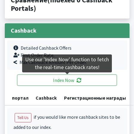
Portals)
Cashback
Detailed Cashback Offers
First Order Rate.
Use our 'Index Now' function to fetch
Max Cashback Amount Per Order.
the real-time cashback rates!
Index Now
портал
Cashback
Регистрационные награды
if you would like more cashback sites to be
Tell Us
added to our index.