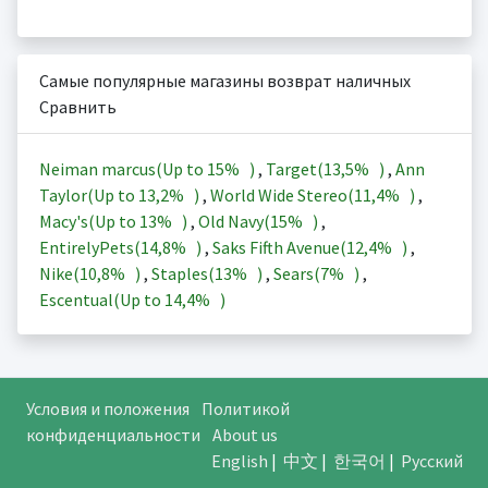
Самые популярные магазины возврат наличных
Сравнить
Neiman marcus(Up to
15%
)
,
Target(
13,5%
)
,
Ann
Taylor(Up to
13,2%
)
,
World Wide Stereo(
11,4%
)
,
Macy's(Up to
13%
)
,
Old Navy(
15%
)
,
EntirelyPets(
14,8%
)
,
Saks Fifth Avenue(
12,4%
)
,
Nike(
10,8%
)
,
Staples(
13%
)
,
Sears(
7%
)
,
Escentual(Up to
14,4%
)
Условия и положения
Политикой
конфиденциальности
About us
English
|
中文
|
한국어
|
Русский