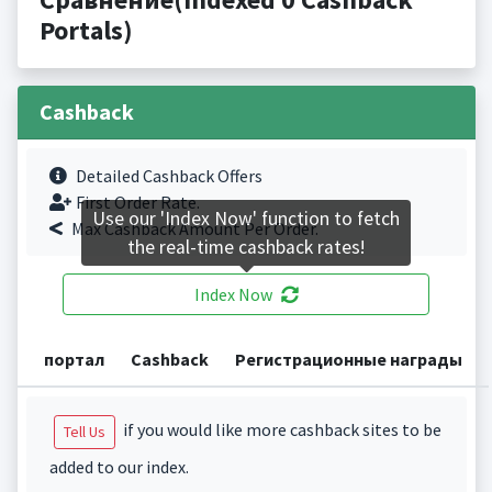
Portals)
Cashback
Detailed Cashback Offers
First Order Rate.
Use our 'Index Now' function to fetch
Max Cashback Amount Per Order.
the real-time cashback rates!
Index Now
портал
Cashback
Регистрационные награды
if you would like more cashback sites to be
Tell Us
added to our index.