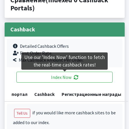
Portals)
Cashback
Detailed Cashback Offers
First Order Rate.
Use our 'Index Now' function to fetch
Max Cashback Amount Per Order.
the real-time cashback rates!
Index Now
портал
Cashback
Регистрационные награды
if you would like more cashback sites to be
Tell Us
added to our index.