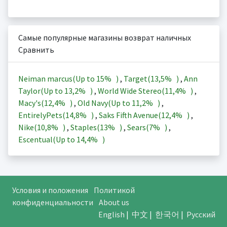
Самые популярные магазины возврат наличных
Сравнить
Neiman marcus(Up to
15%
)
,
Target(
13,5%
)
,
Ann
Taylor(Up to
13,2%
)
,
World Wide Stereo(
11,4%
)
,
Macy's(
12,4%
)
,
Old Navy(Up to
11,2%
)
,
EntirelyPets(
14,8%
)
,
Saks Fifth Avenue(
12,4%
)
,
Nike(
10,8%
)
,
Staples(
13%
)
,
Sears(
7%
)
,
Escentual(Up to
14,4%
)
Условия и положения
Политикой
конфиденциальности
About us
English
|
中文
|
한국어
|
Русский