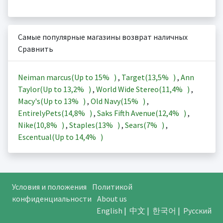
Самые популярные магазины возврат наличных
Сравнить
Neiman marcus(Up to
15%
)
,
Target(
13,5%
)
,
Ann
Taylor(Up to
13,2%
)
,
World Wide Stereo(
11,4%
)
,
Macy's(Up to
13%
)
,
Old Navy(
15%
)
,
EntirelyPets(
14,8%
)
,
Saks Fifth Avenue(
12,4%
)
,
Nike(
10,8%
)
,
Staples(
13%
)
,
Sears(
7%
)
,
Escentual(Up to
14,4%
)
Условия и положения
Политикой
конфиденциальности
About us
English
|
中文
|
한국어
|
Русский