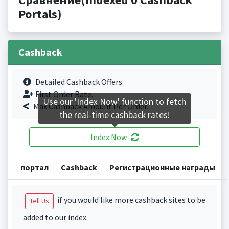
Portals)
Cashback
Detailed Cashback Offers
First Order Rate.
Use our 'Index Now' function to fetch
Max Cashback Amount Per Order.
the real-time cashback rates!
Index Now
портал
Cashback
Регистрационные награды
if you would like more cashback sites to be
Tell Us
added to our index.