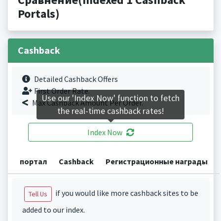
Portals)
Cashback
Detailed Cashback Offers
First Order Rate.
Use our 'Index Now' function to fetch
Max Cashback Amount Per Order.
the real-time cashback rates!
Index Now
портал
Cashback
Регистрационные награды
if you would like more cashback sites to be
Tell Us
added to our index.