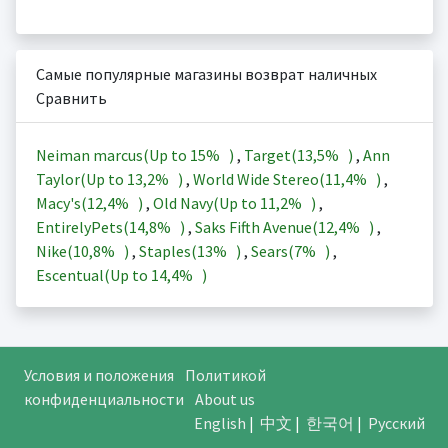
Самые популярные магазины возврат наличных
Сравнить
Neiman marcus(Up to
15%
)
,
Target(
13,5%
)
,
Ann
Taylor(Up to
13,2%
)
,
World Wide Stereo(
11,4%
)
,
Macy's(
12,4%
)
,
Old Navy(Up to
11,2%
)
,
EntirelyPets(
14,8%
)
,
Saks Fifth Avenue(
12,4%
)
,
Nike(
10,8%
)
,
Staples(
13%
)
,
Sears(
7%
)
,
Escentual(Up to
14,4%
)
Условия и положения
Политикой
конфиденциальности
About us
English
|
中文
|
한국어
|
Русский