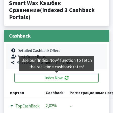
Smart Wax Кэшбэк
Сравнение(Indexed 3 Cashback
Portals)
Cashback
Detailed Cashback Offers
First Order Rate.
Use our 'Index Now' function to fetch
Max Cashback Amount Per Order.
the real-time cashback rates!
Index Now
портал
Cashback
Регистрационные наг
2,02%
TopCashBack
-