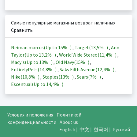
Самые популярные магазины возврат наличных
Сравнить
Neiman marcus(Up to
15%
)
,
Target(
13,5%
)
,
Ann
Taylor(Up to
13,2%
)
,
World Wide Stereo(
11,4%
)
,
Macy's(Up to
13%
)
,
Old Navy(
15%
)
,
EntirelyPets(
14,8%
)
,
Saks Fifth Avenue(
12,4%
)
,
Nike(
10,8%
)
,
Staples(
13%
)
,
Sears(
7%
)
,
Escentual(Up to
14,4%
)
Условия и положения
Политикой
конфиденциальности
About us
English
|
中文
|
한국어
|
Русский