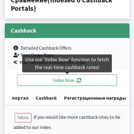
Portals)
Cashback
Detailed Cashback Offers
First Order Rate.
Use our 'Index Now' function to fetch
Max Cashback Amount Per Order.
the real-time cashback rates!
Index Now
портал
Cashback
Регистрационные награды
if you would like more cashback sites to be
Tell Us
added to our index.