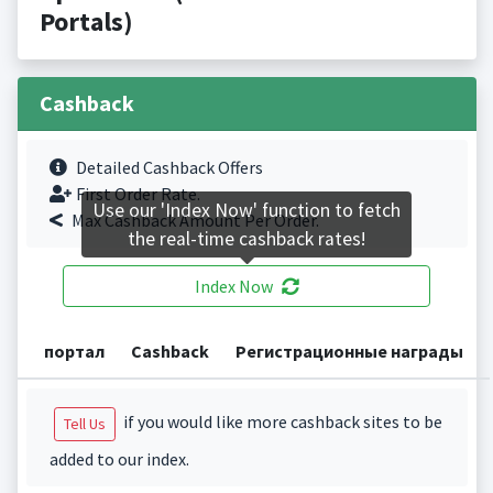
Portals)
Cashback
Detailed Cashback Offers
First Order Rate.
Use our 'Index Now' function to fetch
Max Cashback Amount Per Order.
the real-time cashback rates!
Index Now
портал
Cashback
Регистрационные награды
if you would like more cashback sites to be
Tell Us
added to our index.