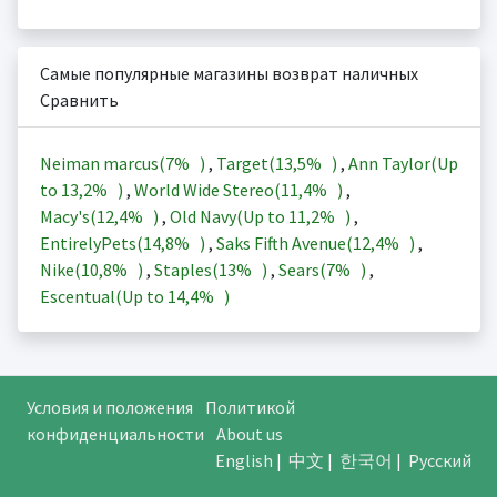
Самые популярные магазины возврат наличных
Сравнить
Neiman marcus(
7%
)
,
Target(
13,5%
)
,
Ann Taylor(Up
to
13,2%
)
,
World Wide Stereo(
11,4%
)
,
Macy's(
12,4%
)
,
Old Navy(Up to
11,2%
)
,
EntirelyPets(
14,8%
)
,
Saks Fifth Avenue(
12,4%
)
,
Nike(
10,8%
)
,
Staples(
13%
)
,
Sears(
7%
)
,
Escentual(Up to
14,4%
)
Условия и положения
Политикой
конфиденциальности
About us
English
|
中文
|
한국어
|
Русский