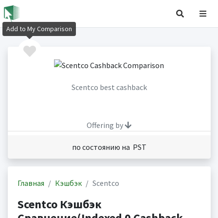
Add to My Comparison
Scentco best cashback
Offering by
по состоянию на PST
Главная
Кэшбэк
Scentco
Scentco Кэшбэк
Сравнение(Indexed 0 Cashback