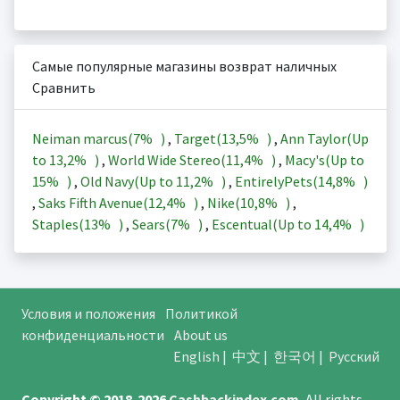
Самые популярные магазины возврат наличных
Сравнить
Neiman marcus(
7%
)
,
Target(
13,5%
)
,
Ann Taylor(Up
to
13,2%
)
,
World Wide Stereo(
11,4%
)
,
Macy's(Up to
15%
)
,
Old Navy(Up to
11,2%
)
,
EntirelyPets(
14,8%
)
,
Saks Fifth Avenue(
12,4%
)
,
Nike(
10,8%
)
,
Staples(
13%
)
,
Sears(
7%
)
,
Escentual(Up to
14,4%
)
Условия и положения
Политикой
конфиденциальности
About us
English
|
中文
|
한국어
|
Русский
Copyright © 2018-2026
Cashbackindex.com
.
All rights