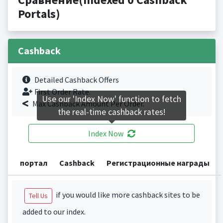
Portals)
Cashback
Detailed Cashback Offers
First Order Rate.
Use our 'Index Now' function to fetch
Max Cashback Amount Per Order.
the real-time cashback rates!
Index Now
портал
Cashback
Регистрационные награды
if you would like more cashback sites to be
Tell Us
added to our index.