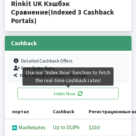
Rinkit UK Кэшбэк
Сравнение(Indexed 3 Cashback
Portals)
Cashback
Detailed Cashback Offers
First Order Rate.
Use our 'Index Now' function to fetch
Max Cashback Amount Per Order.
the real-time cashback rates!
Index Now
портал
Cashback
Регистрационные н
Up to
10,8%
MaxRebates
$10.0