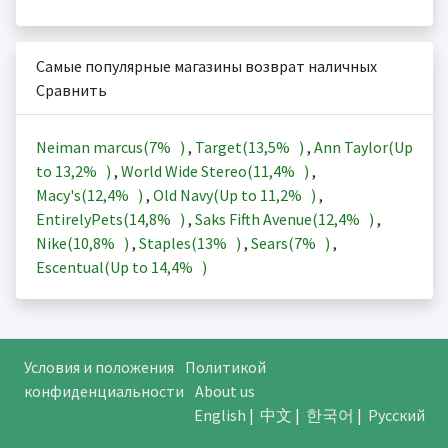
Самые популярные магазины возврат наличных
Сравнить
Neiman marcus(
7%
)
,
Target(
13,5%
)
,
Ann Taylor(Up
to
13,2%
)
,
World Wide Stereo(
11,4%
)
,
Macy's(
12,4%
)
,
Old Navy(Up to
11,2%
)
,
EntirelyPets(
14,8%
)
,
Saks Fifth Avenue(
12,4%
)
,
Nike(
10,8%
)
,
Staples(
13%
)
,
Sears(
7%
)
,
Escentual(Up to
14,4%
)
Условия и положения
Политикой
конфиденциальности
About us
English
|
中文
|
한국어
|
Русский